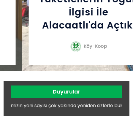
İlgisi İle
Alacaatlı'da Açtık.
Köy-Koop
Duyurular
k yakında yeniden sizlerle buluşuyor..
› KIRSAL KALKI