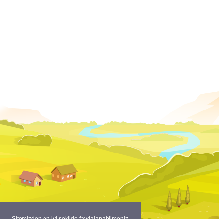
Sitemizden en iyi şekilde faydalanabilmeniz