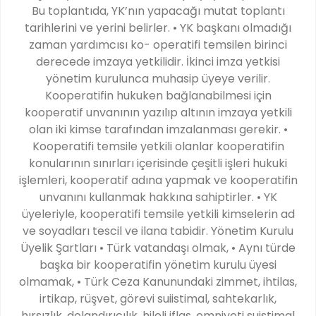
Bu toplantıda, YK’nın yapacağı mutat toplantı
tarihlerini ve yerini belirler. • YK başkanı olmadığı
zaman yardımcısı ko- operatifi temsilen birinci
derecede imzaya yetkilidir. İkinci imza yetkisi
yönetim kurulunca muhasip üyeye verilir.
Kooperatifin hukuken bağlanabilmesi için
kooperatif unvanının yazılıp altının imzaya yetkili
olan iki kimse tarafından imzalanması gerekir. •
Kooperatifi temsile yetkili olanlar kooperatifin
konularının sınırları içerisinde çeşitli işleri hukuki
işlemleri, kooperatif adına yapmak ve kooperatifin
unvanını kullanmak hakkına sahiptirler. • YK
üyeleriyle, kooperatifi temsile yetkili kimselerin ad
ve soyadları tescil ve ilana tabidir. Yönetim Kurulu
Üyelik Şartları • Türk vatandaşı olmak, • Aynı türde
başka bir kooperatifin yönetim kurulu üyesi
olmamak, • Türk Ceza Kanunundaki zimmet, ihtilas,
irtikap, rüşvet, görevi suiistimal, sahtekarlık,
hırsızlık, dolandırıcılık, hileli iflas, emniyeti suistimal