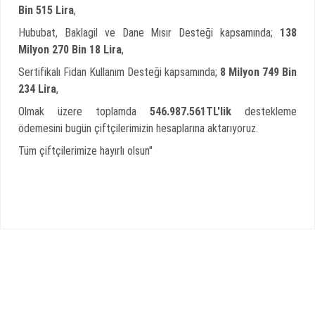
Bin 515 Lira
,
Hububat, Baklagil ve Dane Mısır Desteği kapsamında;
138
Milyon 270 Bin 18 Lira
,
Sertifikalı Fidan Kullanım Desteği kapsamında;
8 Milyon 749 Bin
234 Lira
,
Olmak üzere toplamda
546.987.561TL'lik
destekleme
ödemesini bugün çiftçilerimizin hesaplarına aktarıyoruz.
Tüm çiftçilerimize hayırlı olsun"