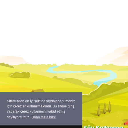
Sitemizden en iyi şekilde faydalanabilmeniz
için çerezler kullanılmaktadır. Bu siteye giriş
yaparak çerez kullanımını kabul etmiş
sayılıyorsunuz.
Daha fazla bilgi
Copyright ©
Sınırlı Sorumlu Köy Kalkınma