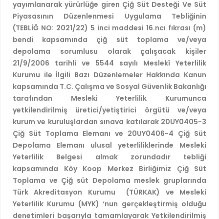
yayımlanarak yürürlüğe giren Çiğ Süt Desteği Ve Süt
Piyasasının Düzenlenmesi Uygulama Tebliğinin
(TEBLİĞ NO: 2021/22) 5 inci maddesi 16.ncı fıkrası (m)
bendi kapsamında çiğ süt toplama ve/veya
depolama sorumlusu olarak çalışacak kişiler
21/9/2006 tarihli ve 5544 sayılı Meslekî Yeterlilik
Kurumu ile İlgili Bazı Düzenlemeler Hakkında Kanun
kapsamında T.C. Çalışma ve Sosyal Güvenlik Bakanlığı
tarafından Mesleki Yeterlilik Kurumunca
yetkilendirilmiş üretici/yetiştirici örgütü ve/veya
kurum ve kuruluşlardan sınava katılarak 20UY0405-3
Çiğ Süt Toplama Elemanı ve 20UY0406-4 Çiğ Süt
Depolama Elemanı ulusal yeterliliklerinde Mesleki
Yeterlilik Belgesi almak zorundadır tebliği
kapsamında Köy Koop Merkez Birliğimiz Çiğ Süt
Toplama ve Çiğ süt Depolama meslek gruplarında
Türk Akreditasyon Kurumu (TÜRKAK) ve Mesleki
Yeterlilik Kurumu (MYK) ‘nun gerçekleştirmiş olduğu
denetimleri başarıyla tamamlayarak Yetkilendirilmiş