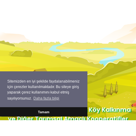
Sitemizden en iyi şekilde faydalanabilmeniz
için çerezler kullanılmaktadır. Bu siteye giriş
yaparak çerez kullanımını kabul etmiş
sayılıyorsunuz.
Daha fazla bilgi
Copyright ©
Sınırlı Sorumlu Köy Kalkınma
Tamam
ve Diğer Tarımsal Amaçlı Kooperatifler
Merkez Birliği